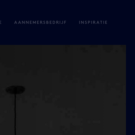
E
AANNEMERSBEDRIJF
INSPIRATIE