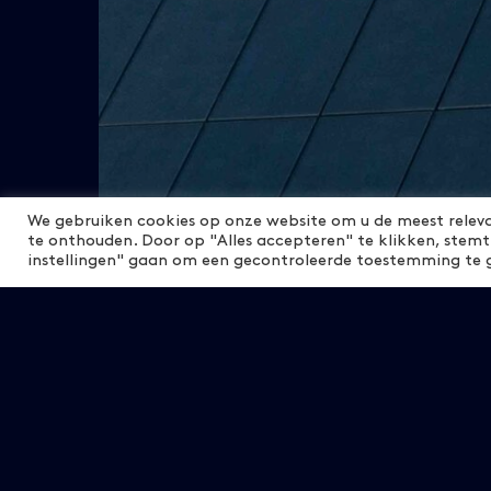
We gebruiken cookies op onze website om u de meest relev
te onthouden. Door op "Alles accepteren" te klikken, stemt
instellingen" gaan om een gecontroleerde toestemming te 