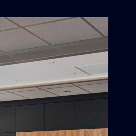
enovatie
inxperlo