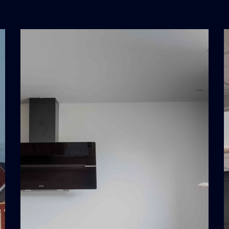
Keukeninstallatie
R
Silvolde
D